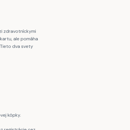
zi zdravotníckymi
 kartu, ale pomáha
 Tieto dva svety
vej kôpky.
z registrácie cez