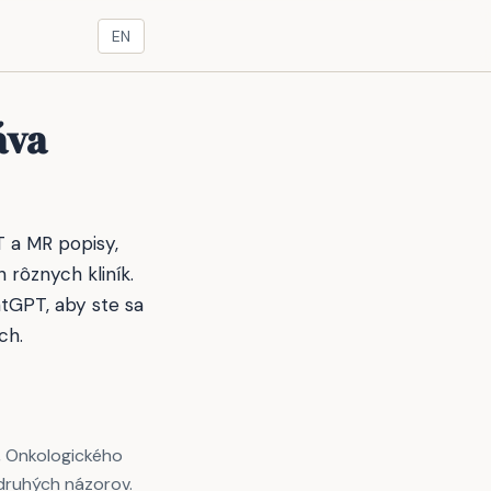
EN
áva
 a MR popisy,
 rôznych kliník.
atGPT, aby ste sa
ch.
, Onkologického
 druhých názorov.