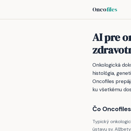
Onco
files
AI pre o
zdravot
Onkologická dok
histológia, gene
Oncofiles prepáj
ku všetkému dost
Čo Oncofiles 
Typický onkologi
ústavu sv. Alžbet