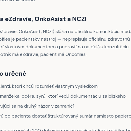
a eZdravie, OnkoAsist a NCZI
Zdravie, OnkoAsist, NCZI) slúžia na oficiálnu komunikáciu med
files je pacientsky nástroj — neprepisuje oficiálnu zdravotnú
eť vlastným dokumentom a pripraviť sa na ďalšiu konzultáciu.
votník má eZdravie, pacient má Oncofiles.
to určené
ienti, ktorí chcú rozumieť vlastným výsledkom.
manželka, dcéra, syn), ktorí vedú dokumentáciu za blízkeho.
vujúci sa na druhý názor v zahraničí.
chcú od pacienta dostať štruktúrovaný sumár namiesto papiero
rmo pre prvých 200 dokumentov na pacienta. Bez kreditky, be