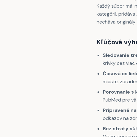
Každý súbor má iné
kategórií, pridáva
necháva originály
Kľúčové výh
Sledovanie t
krivky cez via
Časová os lie
mieste, zorade
Porovnanie s 
PubMed pre váš
Pripravené na
odkazov na zd
Bez straty sú
Open-source po