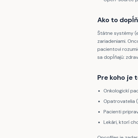
Ako to dopĺň
Štátne systémy (e
zariadeniami. Onco
pacientovi rozumi
sa dopĺňajú: zdra
Pre koho je 
Onkologickí pac
Opatrovatelia (
Pacienti pripra
Lekári, ktorí 
Oncofiles je zada