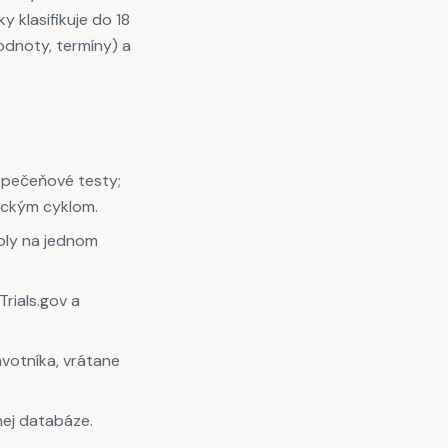
 klasifikuje do 18
hodnoty, termíny) a
 pečeňové testy;
ickým cyklom.
oly na jednom
rials.gov a
avotníka, vrátane
nej databáze.