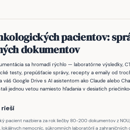
nkologických pacientov: spr
ných dokumentov
umentácia sa hromadí rýchlo — laboratórne výsledky, CT
tické testy, prepúšťacie správy, recepty a emaily od troch
a váš Google Drive s AI asistentom ako Claude alebo Ch
ali jednou vetou namiesto hľadania v desiatich priečinko
rieši
cký pacient nazbiera za rok liečby 80-200 dokumentov z NOU
y, lokálnych nemocníc, súkromných laboratórií a zahraničných