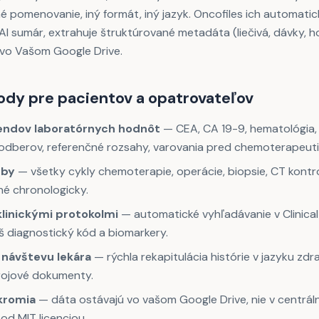
 pomenovanie, iný formát, iný jazyk. Oncofiles ich automaticky
 AI sumár, extrahuje štruktúrované metadáta (liečivá, dávky, 
 vo Vašom Google Drive.
ody pre pacientov a opatrovateľov
rendov laboratórnych hodnôt
— CEA, CA 19-9, hematológia,
c odberov, referenčné rozsahy, varovania pred chemoterapeut
čby
— všetky cykly chemoterapie, operácie, biopsie, CT kontr
né chronologicky.
klinickými protokolmi
— automatické vyhľadávanie v ClinicalT
 diagnostický kód a biomarkery.
 návštevu lekára
— rýchla rekapitulácia histórie v jazyku zdr
rojové dokumenty.
kromia
— dáta ostávajú vo vašom Google Drive, nie v centrál
d MIT licenciou.